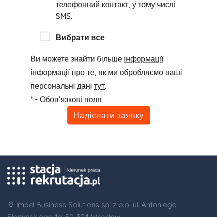
телефонний контакт, у тому числі
SMS.
Вибрати все
Ви можете знайти більше
інформації
інформації про те, як ми обробляємо ваші
персональні дані
тут
.
* - Обов’язкові поля
Надіслати заявку
Impel Business Solutions sp. z o.o. ul. Antoniego
Słonimskiego 1a, 50-304 Wrocław