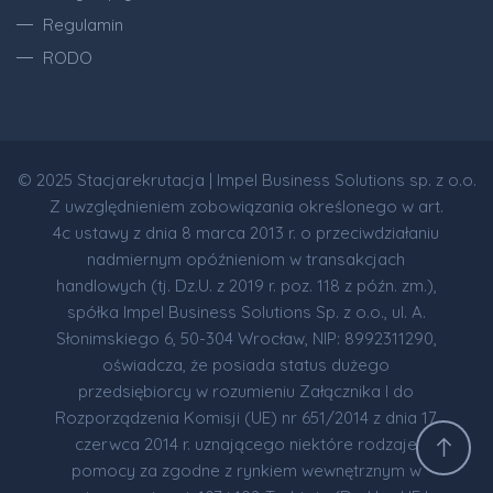
Regulamin
RODO
© 2025 Stacjarekrutacja | Impel Business Solutions sp. z o.o.
Z uwzględnieniem zobowiązania określonego w art.
4c ustawy z dnia 8 marca 2013 r. o przeciwdziałaniu
nadmiernym opóźnieniom w transakcjach
handlowych (tj. Dz.U. z 2019 r. poz. 118 z późn. zm.),
spółka Impel Business Solutions Sp. z o.o., ul. A.
Słonimskiego 6, 50-304 Wrocław, NIP: 8992311290,
oświadcza, że posiada status dużego
przedsiębiorcy w rozumieniu Załącznika I do
Rozporządzenia Komisji (UE) nr 651/2014 z dnia 17
czerwca 2014 r. uznającego niektóre rodzaje
pomocy za zgodne z rynkiem wewnętrznym w