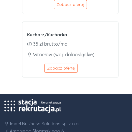
Zobacz ofertę
Kucharz/Kucharka
35 zł brutto/mc
Wrocław (woj. dolnośląskie)
Zobacz ofertę
Impel Business Solutions sp. z o.o.
ul. Antoniego Słonimskiego 6,