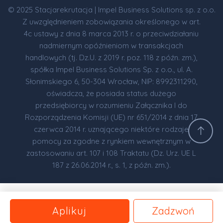
© 2025 Stacjarekrutacja | Impel Business Solutions sp. z o.o.
Z uwzględnieniem zobowiązania określonego w art.
4c ustawy z dnia 8 marca 2013 r. o przeciwdziałaniu
nadmiernym opóźnieniom w transakcjach
handlowych (tj. Dz.U. z 2019 r. poz. 118 z późn. zm.),
spółka Impel Business Solutions Sp. z o.o., ul. A.
Słonimskiego 6, 50-304 Wrocław, NIP: 8992311290,
oświadcza, że posiada status dużego
przedsiębiorcy w rozumieniu Załącznika I do
Rozporządzenia Komisji (UE) nr 651/2014 z dnia 17
czerwca 2014 r. uznającego niektóre rodzaje
pomocy za zgodne z rynkiem wewnętrznym w
zastosowaniu art. 107 i 108 Traktatu (Dz. Urz. UE L
187 z 26.06.2014 r., s. 1, z późn. zm.).
Aplikuj
Zadzwoń