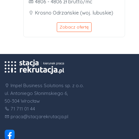
4806 - 4806 zł brutto/mc
Krosno Odrzańskie (woj. lubuskie)
Zobacz ofertę
Impel Business Solutions sp. z o.o.
ul. Antoniego Słonimskiego 6,
50-304 Wrocław
71 711 01 44
praca@stacjarekrutacja.pl