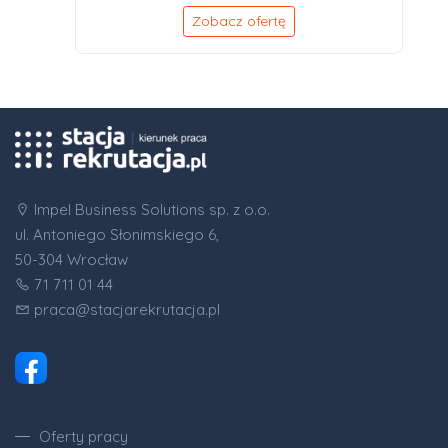
Zobacz ofertę
Impel Business Solutions sp. z o.o.
ul. Antoniego Słonimskiego 6,
50-304 Wrocław
71 711 01 44
praca@stacjarekrutacja.pl
Oferty pracy