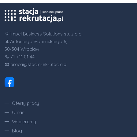
Impel Business Solutions sp. z o.o.
ul. Antoniego Słonimskiego 6,
50-304 Wrocław
71 711 01 44
praca@stacjarekrutacja.pl
Oferty pracy
O nas
Wspieramy
Blog