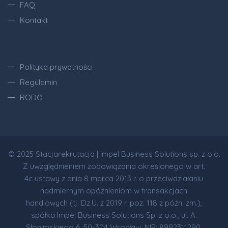
FAQ
Kontakt
Polityka prywatności
Regulamin
RODO
© 2025 Stacjarekrutacja | Impel Business Solutions sp. z o.o.
Z uwzględnieniem zobowiązania określonego w art.
4c ustawy z dnia 8 marca 2013 r. o przeciwdziałaniu
nadmiernym opóźnieniom w transakcjach
handlowych (tj. Dz.U. z 2019 r. poz. 118 z późn. zm.),
spółka Impel Business Solutions Sp. z o.o., ul. A.
Słonimskiego 6, 50-304 Wrocław, NIP: 8992311290,